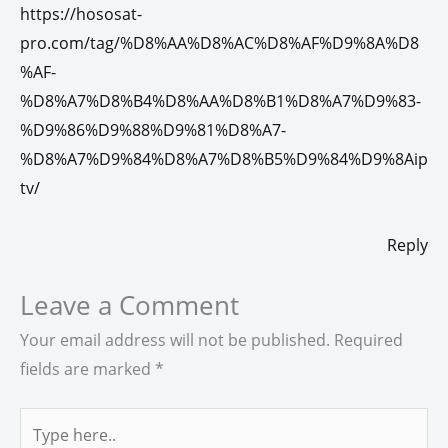
https://hososat-
pro.com/tag/%D8%AA%D8%AC%D8%AF%D9%8A%D8
%AF-
%D8%A7%D8%B4%D8%AA%D8%B1%D8%A7%D9%83-
%D9%86%D9%88%D9%81%D8%A7-
%D8%A7%D9%84%D8%A7%D8%B5%D9%84%D9%8Aip
tv/
Reply
Leave a Comment
Your email address will not be published.
Required
fields are marked
*
Type