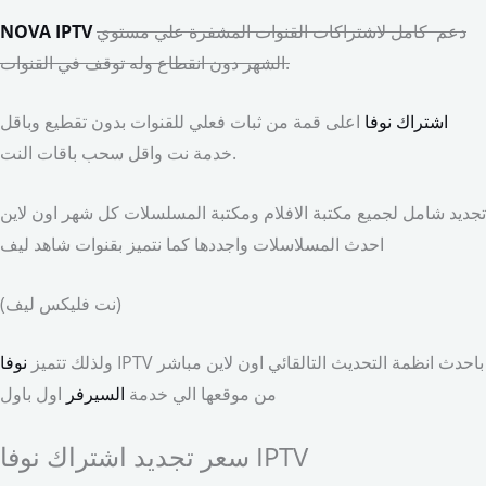
دعم كامل لاشتراكات القنوات المشفرة علي مستوي
NOVA IPTV
الشهر دون انقطاع وله توقف في القنوات.
اشتراك نوفا
اعلى قمة من ثبات فعلي للقنوات بدون تقطيع وباقل
خدمة نت واقل سحب باقات النت.
تجديد شامل لجميع مكتبة الافلام ومكتبة المسلسلات كل شهر اون لاين
احدث المسلاسلات واجددها كما نتميز بقنوات شاهد ليف
(نت فليكس ليف)
IPTV باحدث انظمة التحديث التالقائي اون لاين مباشر
ولذلك تتميز
نوفا
من موقعها الي خدمة
السيرفر
اول باول
سعر تجديد اشتراك نوفا IPTV