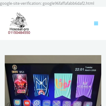
Skip
google-site-verification: google96faffafabb6daf2.html
to
conten