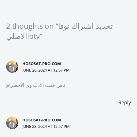
c
s
a
a
e
t
i
r
b
o
l
e
2 thoughts on “تجديد اشتراك نوفا
o
d
الاصليiptv”
o
o
k
n
HOSOSAT-PRO.COM
JUNE 28, 2024 AT 12:57 PM
ناس قمت الادب وي الاحطرام
Reply
HOSOSAT-PRO.COM
JUNE 28, 2024 AT 12:57 PM