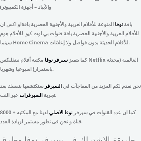
والآيباد – أجهزة الكمبيوتر)
باقة
نوفا
المنوعة للأفلام العربية والأجنبية الحصرية باقةاو اكس ان
للأفلام العربية والأجنبية الحصرية باقة قنوات بي اوت كيو للأفلام هوم
سينما Home Cinema للأفلام الحديثة بدون فواصل ولا إعلانات.
كما يتميز
سيرفر نوفا
مكتبة أفلام نيتفليكس Netflix العالمية (محدثة
باستمرار) اسبوعيا وشهريا.
نحن نقدم لكم المزيد من المفاجآت في
السيرفر
ستكتشفها بنفسك بعد
عبر النت.
تجربة
السيرفرات
كما ان عدد القنوات في سيرفر
نوفا الاصلي
لدينا مع المكتبه + 8000
قناة و نحن فى تطور مستمر لزيادة العدد.
طريقة الاشتراك في سيرفر نوفا وطرق