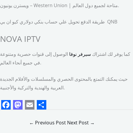
ويسترن يونيون – Western Union | متاحة لجميع دول العالم.
طريقة الدقع تحويل علي حساب بنكي دولاري كيو ان بي QNB
NOVA IPTV
كما يوفر لك اشتراك
سيرفر نوفا
الوصول إلى قنوات حصرية ومتنوعة
في جميع أنحاء العالم.
حيث يمكنك التمتع بالمحتوى الحصري والمسلسلات والأفلام الجديدة
العربية والهندية والتركية والأجنبية.
F
M
E
S
a
a
m
h
←
Previous Post
Next Post
→