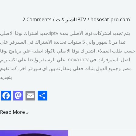
hososat-pro.com
/
اشتراكات IPTV
/
2 Comments
تجديد اشتراك نوفا الاصليiptv يتم تجديد اشتركات نوفا الاصلي بمدة
تبدا من6 شهور والي 5 سنوات تجديدة الاشتراك في السيرفر علي
حسب طلب العملاء. اشتراك نوفا الاصلي باكواد اصلية علي برنامج نوفا
علي الرسيفر وايضا علي اكستريم. nova iptv اصل السيرفرات في
مصر وجميع الدول بثبات فعلي ومقارنة بين اى سيرفر اخر. كما نقوم
بتجديد
F
M
E
S
a
a
m
h
Read More »
c
s
a
a
e
t
i
r
تجديد