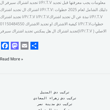
تجديد اشتراك سيرفر ال I/P/.T.V معلومات يجب معرفتها قبل تجديد
اشتراك ال تجديد اشتراك I/P/.T.V: دليلك الشامل لعام 2025 خطوات
تجديد اشتراك I/P/.T.V I/P/.T.Vنبذة عن ال تجديد اشتراك I/P/.T.V
كيفية الاشتراك او تجديد الاشتراك 01150484550 I/P/.T.Vخطوات
تجديد اشتراك ال هل يمكنني تجديد اشتراك سيرفر(I/P/.T.V ) الاصلي
F
M
E
S
a
a
m
h
Read More »
c
s
a
a
e
t
i
r
b
o
l
e
o
d
تركيب دش المنيل
o
o
تركيب دش زهراء المعادي
تركيب دش مدينة نصر
k
n
تركيب دش المعراج 