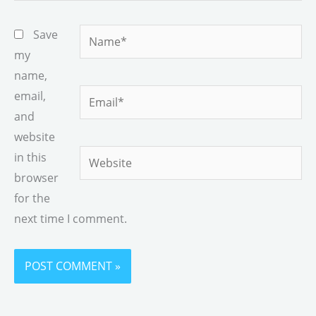
Name*
Save
my
name,
Email*
email,
and
website
Website
in this
browser
for the
next time I comment.