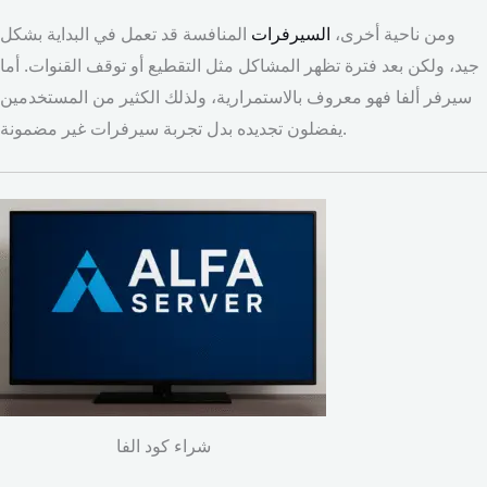
ومن ناحية أخرى،
السيرفرات
المنافسة قد تعمل في البداية بشكل
جيد، ولكن بعد فترة تظهر المشاكل مثل التقطيع أو توقف القنوات. أما
سيرفر ألفا فهو معروف بالاستمرارية، ولذلك الكثير من المستخدمين
يفضلون تجديده بدل تجربة سيرفرات غير مضمونة.
شراء كود الفا