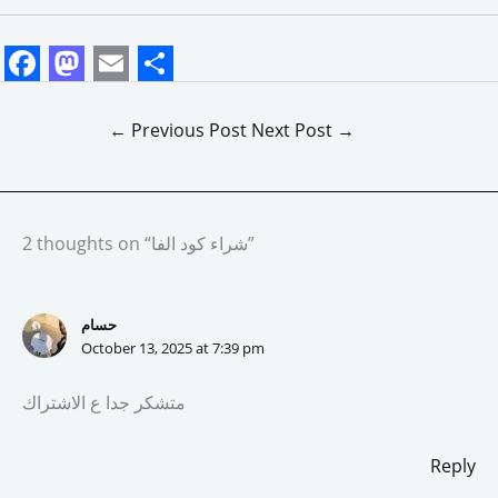
F
M
E
S
a
a
m
h
←
Previous Post
Next Post
→
c
s
a
a
e
t
i
r
b
o
l
e
2 thoughts on “شراء كود الفا”
o
d
o
o
حسام
k
n
October 13, 2025 at 7:39 pm
متشكر جدا ع الاشتراك
Reply