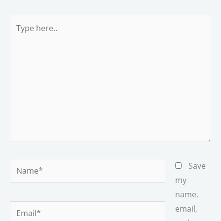
o
o
k
n
Type
here..
Name*
Save
my
name,
Email*
email,