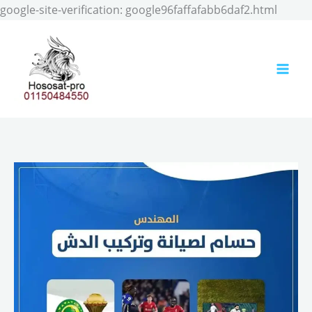
Skip
google-site-verification: google96faffafabb6daf2.html
to
conten