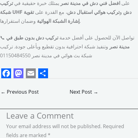
على
افضل فني دش في مدينة نصر
يمتلك خبرة حقيقية في
تركيب
شبكة UHF دش
و
تركيب هوائي استقبال دش
، مع القدرة على
تقوية
وضمان استقرارها.
إشارة الشبكة الهوائية
📞 تواصل الآن للحصول على أفضل خدمة
تركيب دش بدون طبق في
مدينة نصر
وتنفيذ شبكة احترافية بدون تقطيع وبأعلى جودة. تركيب
شبكة بث هوائي في مدينة نصر 01150484550
F
M
E
S
a
a
m
h
←
Previous Post
Next Post
→
c
s
a
a
e
t
i
r
Leave a Comment
b
o
l
e
Your email address will not be published.
Required
o
d
fields are marked
*