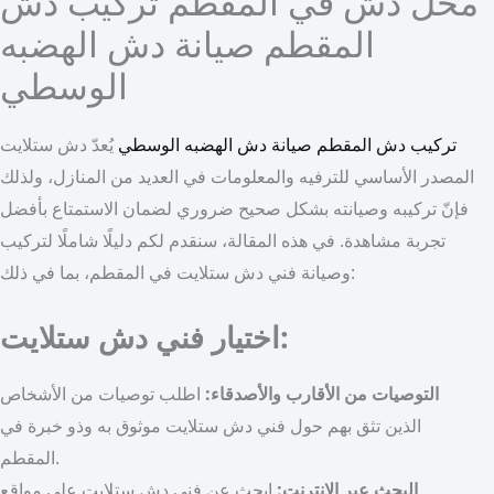
محل دش في المقطم تركيب دش
المقطم صيانة دش الهضبه
الوسطي
تركيب دش المقطم
صيانة دش الهضبه الوسطي
يُعدّ دش ستلايت
المصدر الأساسي للترفيه والمعلومات في العديد من المنازل، ولذلك
فإنّ تركيبه وصيانته بشكل صحيح ضروري لضمان الاستمتاع بأفضل
تجربة مشاهدة. في هذه المقالة، سنقدم لكم دليلًا شاملًا لتركيب
وصيانة فني دش ستلايت في المقطم، بما في ذلك:
اختيار فني دش ستلايت:
التوصيات من الأقارب والأصدقاء:
اطلب توصيات من الأشخاص
الذين تثق بهم حول فني دش ستلايت موثوق به وذو خبرة في
المقطم.
البحث عبر الإنترنت:
ابحث عن فني دش ستلايت على مواقع