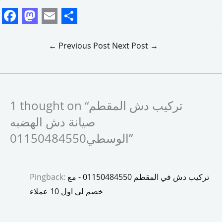
F
M
E
S
a
a
m
h
←
Previous Post
Next Post
→
c
s
a
a
e
t
i
r
b
o
l
e
1 thought on “تركيب دش المقطم
o
d
صيانة دش الهضبه
o
o
الوسطي01150484550”
k
n
تركيب دش في المقطم 01150484550 - مع
Pingback:
خصم لي اول 10 عملاء