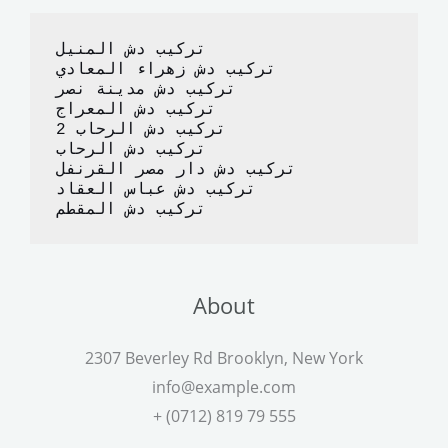
o
o
o
n
تركيب دش المنيل
k
تركيب دش زهراء المعادي
تركيب دش مدينة نصر
تركيب دش المعراج 
تركيب دش الرحاب 2
تركيب دش الرحاب
تركيب دش دار مصر القرنفل
تركيب دش عباس العقاد
تركيب دش المقطم
About
2307 Beverley Rd Brooklyn, New York
info@example.com
+ (0712) 819 79 555