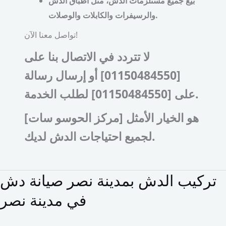
بيع جميع مستلزمات الدش، مثل أطباق الدش
والرسيفرات والكابلات والوصلات.
تواصل معنا الآن!
لا تتردد في الاتصال بنا على
[01150484550] أو إرسال رسالة
على [01150484550] لطلب الخدمة.
[مركز الحوسو سات] هو الخيار الأمثل
لجميع احتياجات الدش لديك.
تركيب الدش بمدينة نصر صيانة دش
تركيب
الدش
في مدينة نصر
بمدينة
نصر