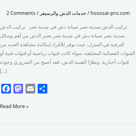
صيانة
hososat-pro.com
/
خدمات الدش والرسيفر
/
2 Comments
دش
في
تركيب الدش بمدينة نصر صيانة دش في مدينة نصر تركيب الدش
مدينة
بمدينة نصر صيانة دش في مدينة نصر يعتبر الدش من أهم وسائل
نصر
الترفيه في المنزل، حيث يوفر للأفراد إمكانية مشاهدة العديد من
القنوات الفضائية المختلفة، سواء كانت قنوات رياضية أو قنوات فنية أو
قنوات أخبارية. ونظرًا لأهمية الدش، فقد أصبح من الضروري وجوده
[…]
F
M
E
S
a
a
m
h
c
st
ai
ar
Read More »
e
o
l
e
b
d