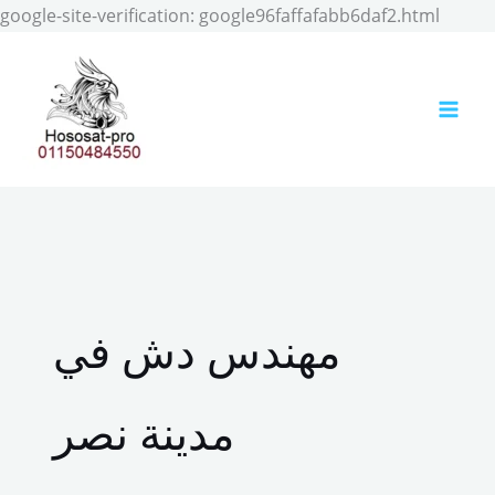
Skip
google-site-verification: google96faffafabb6daf2.html
to
conten
مهندس دش في
مدينة نصر