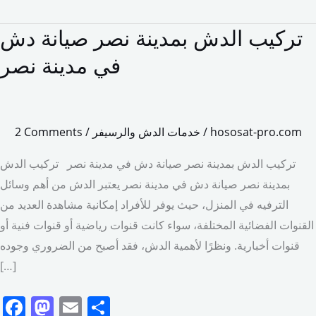
تركيب الدش بمدينة نصر صيانة دش
تركيب
الدش
في مدينة نصر
بمدينة
نصر
صيانة
hososat-pro.com
/
خدمات الدش والرسيفر
/
2 Comments
دش
في
تركيب الدش بمدينة نصر صيانة دش في مدينة نصر تركيب الدش
مدينة
بمدينة نصر صيانة دش في مدينة نصر يعتبر الدش من أهم وسائل
نصر
الترفيه في المنزل، حيث يوفر للأفراد إمكانية مشاهدة العديد من
القنوات الفضائية المختلفة، سواء كانت قنوات رياضية أو قنوات فنية أو
قنوات أخبارية. ونظرًا لأهمية الدش، فقد أصبح من الضروري وجوده
[…]
F
M
E
S