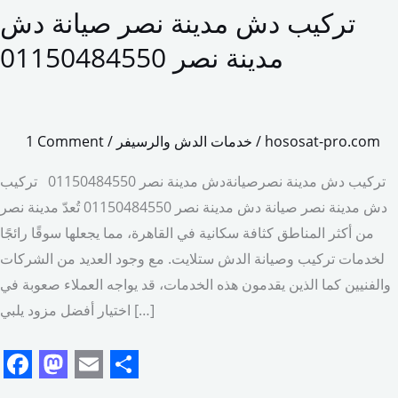
تركيب دش مدينة نصر صيانة دش
تركيب
دش
مدينة نصر 01150484550
مدينة
نصر
صيانة
hososat-pro.com
/
خدمات الدش والرسيفر
/
1 Comment
دش
مدينة
تركيب دش مدينة نصرصيانةدش مدينة نصر 01150484550 تركيب
نصر
دش مدينة نصر صيانة دش مدينة نصر 01150484550 تُعدّ مدينة نصر
01150484550
من أكثر المناطق كثافة سكانية في القاهرة، مما يجعلها سوقًا رائجًا
لخدمات تركيب وصيانة الدش ستلايت. مع وجود العديد من الشركات
والفنيين كما الذين يقدمون هذه الخدمات، قد يواجه العملاء صعوبة في
اختيار أفضل مزود يلبي […]
F
M
E
S