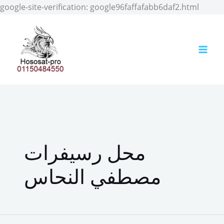
Skip
google-site-verification: google96faffafabb6daf2.html
to
conten
محل رسيفرات
مصطفي النحاس