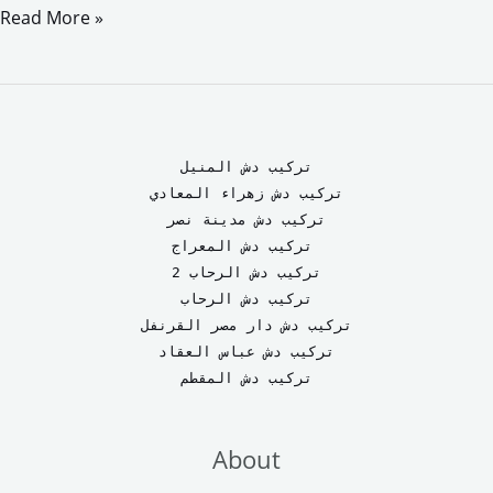
a
a
m
h
Read More »
c
s
a
a
e
t
i
r
b
o
l
e
o
d
تركيب دش المنيل
o
o
تركيب دش زهراء المعادي
تركيب دش مدينة نصر
k
n
تركيب دش المعراج 
تركيب دش الرحاب 2
تركيب دش الرحاب
تركيب دش دار مصر القرنفل
تركيب دش عباس العقاد
تركيب دش المقطم
About