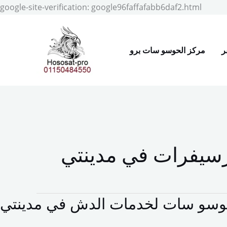
Skip
google-site-verification: google96faffafabb6daf2.html
to
conten
ر
مركز الحوسو سات برو
سيفرات في مدينتي
وسو سات لخدمات الدش في مدينتي
مركز
الحوسو