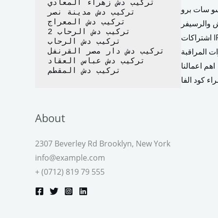
تركيب دش زهراء المعادي
و سات برو
تركيب دش مدينة نصر
 والرسيفر
تركيب دش المعراج 
تركيب دش الرحاب 2
IPTV
تركيب دش الرحاب
ت المراقبة
تركيب دش دار مصر القرنفل
تركيب دش عباس العقاد
اهم اعمالنا
تركيب دش المقطم
اء كود الفا
About
2307 Beverley Rd Brooklyn, New York
info@example.com
+ (0712) 819 79 555