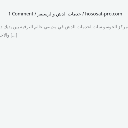
hososat-pro.com
/
خدمات الدش والرسيفر
/
1 Comment
مركز الحوسو سات لخدمات الدش في مدينتي عالم الترفيه بين يديك:دلي
والاخبارية. لكن ماذا يحدث عندما تواجه مشكلة في الدش الخاص بك؟ أو ترغب في تركيب طبق جديد؟ هنا يأتي دور شركات ومحلات تركيب وصيانة […]