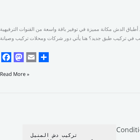
سات
لخدمات
الدش
في
طباق الدش مكانة مميزة في توفير باقة واسعة من القنوات الترفيهية
مدينتي
F
M
E
S
a
a
m
h
Read More »
c
s
a
a
e
t
i
r
b
o
l
e
o
d
o
o
Condit
k
n
تركيب دش المنيل