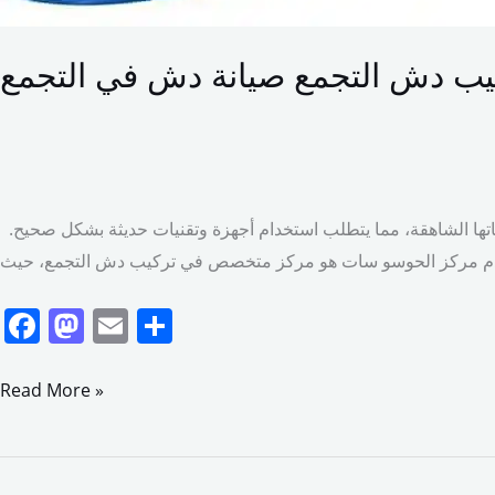
يب دش التجمع صيانة دش في التجمع
تركيب دش التجمع صيانة دش في التجمع هو عملية فنية دقيقة تتطلب خبرة وكفاءة عالية، حيث أن من المناطق السكنية التي تتميز بارتفاعاتها الشاهقة، مما يتطلب استخدام أجهزة وتقنيات حديثة بشكل صحيح.
F
M
E
S
a
a
m
h
c
st
ai
ar
Read More »
e
o
l
e
b
d