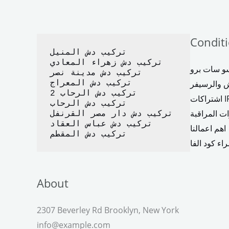
o
o
o
n
k
Condit
تركيب دش المنيل
تركيب دش زهراء المعادي
و سات برو
تركيب دش مدينة نصر
 والرسيفر
تركيب دش المعراج 
تركيب دش الرحاب 2
IPTV
تركيب دش الرحاب
ت المراقبة
تركيب دش دار مصر القرنفل
تركيب دش عباس العقاد
اهم اعمالنا
تركيب دش المقطم
اء كود الفا
About
2307 Beverley Rd Brooklyn, New York
info@example.com