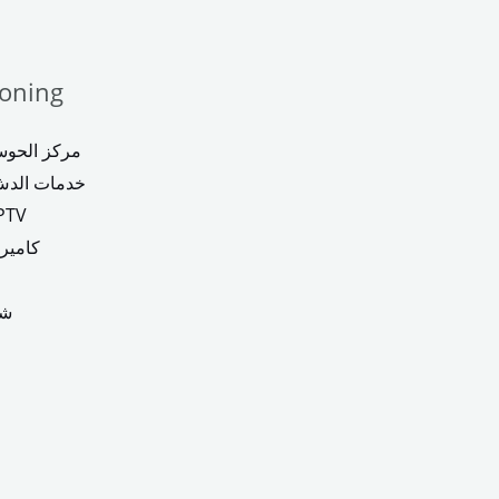
ioning
مركز الحوس
خدمات الدش
اشتراكات 
كاميرا
شر