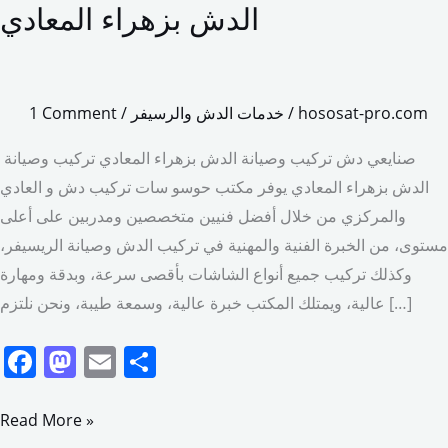
دش
الدش بزهراء المعادي
زهراء
المعادي
صيانة
hososat-pro.com
/
خدمات الدش والرسيفر
/
1 Comment
الدش
بزهراء
صنايعي دش تركيب وصيانة الدش بزهراء المعادي تركيب وصيانة
المعادي
الدش بزهراء المعادي يوفر مكتب حوسو سات تركيب دش و العادي
والمركزي من خلال أفضل فنيين متخصصين ومدربين على أعلى
مستوى، من الخبرة الفنية والمهنية في تركيب الدش وصيانة الريسيفر،
وكذلك تركيب جميع أنواع الشاشات بأقصى سرعة، وبدقة ومهارة
عالية، ويمتلك المكتب خبرة عالية، وسمعة طيبة، ونحن نلتزم […]
F
M
E
S
a
a
m
h
c
st
ai
ar
Read More »