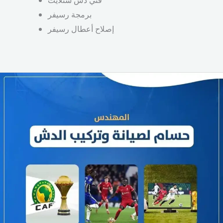
فني دش ستلايت
برمجة رسيفر
إصلاح أعطال رسيفر
تركيب
دش
التجمع
صيانة
دش
في
التجمع