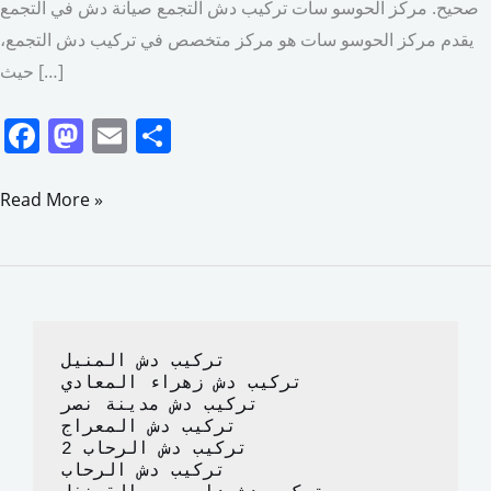
صحيح. مركز الحوسو سات تركيب دش التجمع صيانة دش في التجمع
يقدم مركز الحوسو سات هو مركز متخصص في تركيب دش التجمع،
حيث […]
F
M
E
S
a
a
m
h
c
st
ai
ar
Read More »
e
o
l
e
b
d
o
o
o
n
تركيب دش المنيل
k
تركيب دش زهراء المعادي
تركيب دش مدينة نصر
تركيب دش المعراج 
تركيب دش الرحاب 2
تركيب دش الرحاب