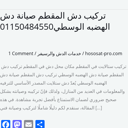
تركيب دش المقطم صيانة دش
تركيب
دش
الهضبه الوسطي01150484550
المقطم
صيانة
دش
hososat-pro.com
/
خدمات الدش والرسيفر
/
1 Comment
الهضبه
الوسطي01150484550
تركيب ستالايت في المقطم مكان محل دش في المقطم تركيب دش
المقطم صيانة دش الهضبه الوسطي تركيب دش المقطم صيانة دش
الهضبه الوسطي يُعدّ دش ستلايت المصدر الأساسي للترفيه
والمعلومات في العديد من المنازل، ولذلك فإنّ تركيبه وصيانته بشكل
صحيح ضروري لضمان الاستمتاع بأفضل تجربة مشاهدة. في هذه
المقالة، سنقدم لكم دليلًا شاملًا لتركيب وصيانة فني […]
F
M
E
S