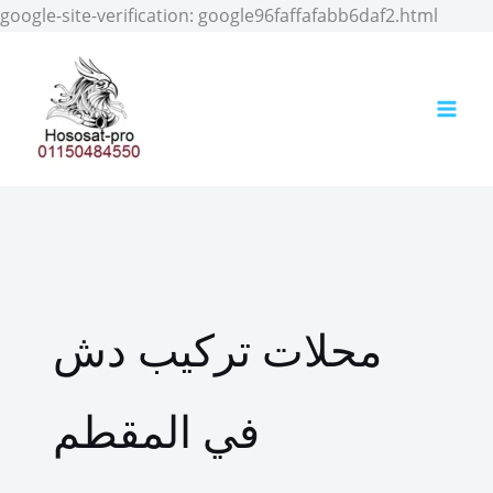
Skip
google-site-verification: google96faffafabb6daf2.html
to
conten
محلات تركيب دش
في المقطم