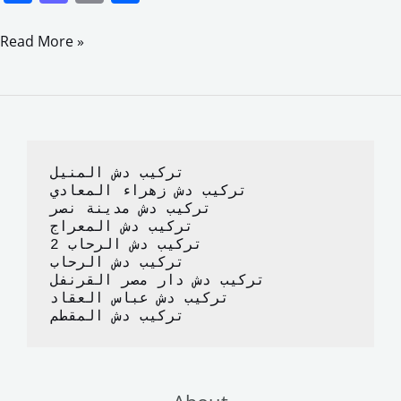
a
a
m
h
c
st
ai
ar
Read More »
e
o
l
e
b
d
o
o
o
n
تركيب دش المنيل
k
تركيب دش زهراء المعادي
تركيب دش مدينة نصر
تركيب دش المعراج 
تركيب دش الرحاب 2
تركيب دش الرحاب
تركيب دش دار مصر القرنفل
تركيب دش عباس العقاد
تركيب دش المقطم