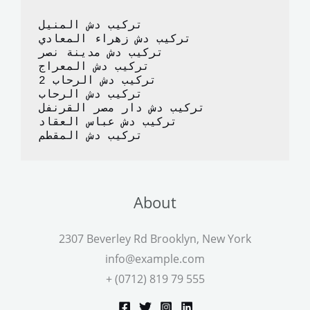
o
d
تركيب دش المنيل
o
o
تركيب دش زهراء المعادي
تركيب دش مدينة نصر
k
n
تركيب دش المعراج 
تركيب دش الرحاب 2
تركيب دش الرحاب
تركيب دش دار مصر القرنفل
تركيب دش عباس العقاد
تركيب دش المقطم
About
2307 Beverley Rd Brooklyn, New York
info@example.com
+ (0712) 819 79 555