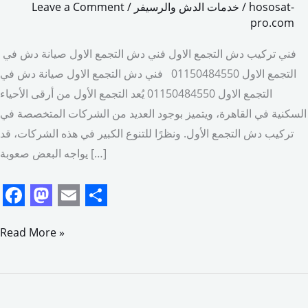
hososat-
/
خدمات الدش والرسيفر
/
Leave a Comment
pro.com
فني تركيب دش التجمع الاول فني دش التجمع الاول صيانة دش في
التجمع الاول 01150484550 فني دش التجمع الاول صيانة دش في
التجمع الاول 01150484550 يُعد التجمع الأول من أرقى الأحياء
السكنية في القاهرة، ويتميز بوجود العديد من الشركات المتخصصة في
تركيب دش التجمع الأول. ونظرًا للتنوع الكبير في هذه الشركات، قد
يواجه البعض صعوبة […]
F
M
E
S
a
a
m
h
Read More »
c
s
a
a
e
t
i
r
b
o
l
e