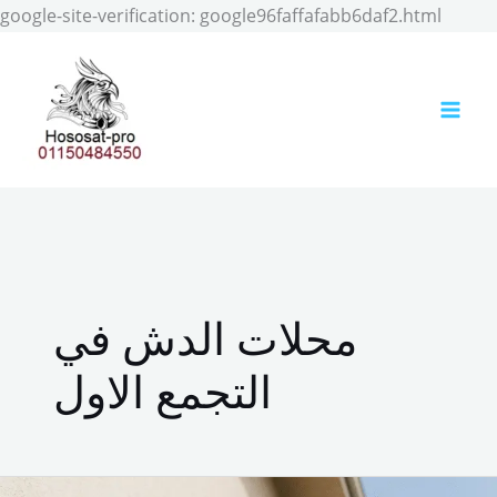
Skip
google-site-verification: google96faffafabb6daf2.html
to
conten
محلات الدش في
التجمع الاول
فني