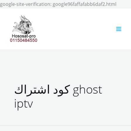
Skip
google-site-verification: google96faffafabb6daf2.html
to
conten
كود اشتراك ghost
iptv