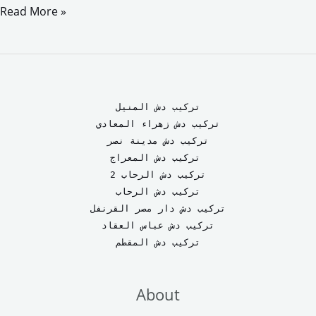
a
a
m
h
Read More »
c
s
a
a
e
t
i
r
b
o
l
e
o
d
تركيب دش المنيل
o
o
تركيب دش زهراء المعادي
تركيب دش مدينة نصر
k
n
تركيب دش المعراج 
تركيب دش الرحاب 2
تركيب دش الرحاب
تركيب دش دار مصر القرنفل
تركيب دش عباس العقاد
تركيب دش المقطم
About