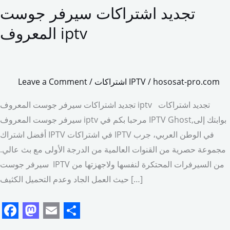
تجديد اشتراكات سيرفر جوست
تجديد
اشتراكات
المعروف iptv
سيرفر
جوست
المعروف
hososat-pro.com
/
اشتراكات IPTV
/
Leave a Comment
iptv
تجديد اشتراكات سيرفر جوست المعروف iptv تجديد اشتراكات
سيرفر جوست المعروف iptv مرحبا بكم في IPTV Ghost,بوابتك إلى
أفضل اشتراك IPTV في اشتراكات IPTV في الوطن العربي، جرب
مجموعة حصرية من القنوات العالمية من الدرجة الأولى مع بث عالي.
سيرفر جوست IPTV من السيرفرات المحتكرة لنفسها ولاجهزتها من
حيث العمل الجاد وعدم التحميل الكثيف […]
F
M
E
S