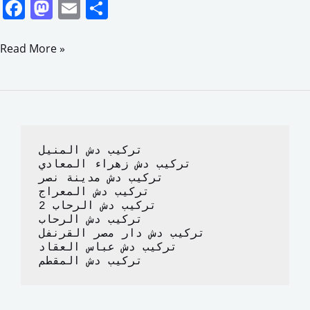
F
M
E
S
a
a
m
h
c
st
ai
ar
Read More »
e
o
l
e
b
d
o
o
o
n
تركيب دش المنيل
k
تركيب دش زهراء المعادي
تركيب دش مدينة نصر
تركيب دش المعراج 
تركيب دش الرحاب 2
تركيب دش الرحاب
تركيب دش دار مصر القرنفل
تركيب دش عباس العقاد
تركيب دش المقطم