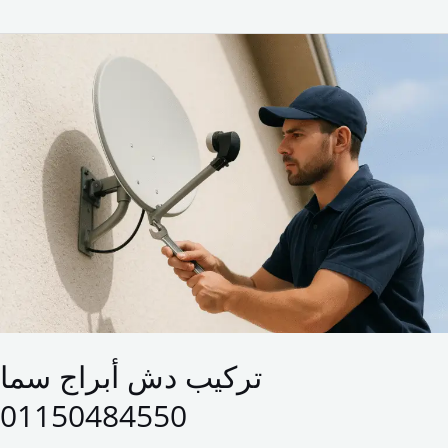
تركيب
دش
أبراج
سما
01150484550
تركيب دش أبراج سما
01150484550