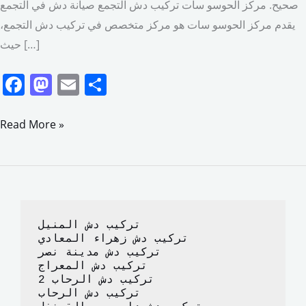
صحيح. مركز الحوسو سات تركيب دش التجمع صيانة دش في التجمع
يقدم مركز الحوسو سات هو مركز متخصص في تركيب دش التجمع،
حيث […]
F
M
E
S
a
a
m
h
c
st
ai
ar
Read More »
e
o
l
e
b
d
o
o
o
n
تركيب دش المنيل
k
تركيب دش زهراء المعادي
تركيب دش مدينة نصر
تركيب دش المعراج 
تركيب دش الرحاب 2
تركيب دش الرحاب