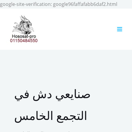
Skip
google-site-verification: google96faffafabb6daf2.html
to
conten
صنايعي دش في
التجمع الخامس