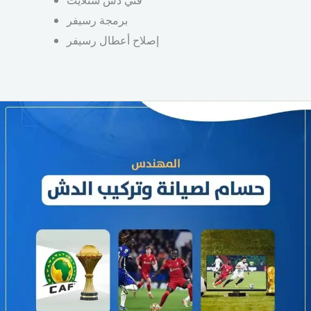
فني دش ستلايت
برمجة رسيفر
إصلاح أعطال رسيفر
تركيب
دش
التجمع
صيانة
دش
في
التجمع