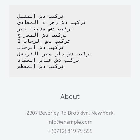
o
o
o
n
تركيب دش المنيل
k
تركيب دش زهراء المعادي
تركيب دش مدينة نصر
تركيب دش المعراج 
تركيب دش الرحاب 2
تركيب دش الرحاب
تركيب دش دار مصر القرنفل
تركيب دش عباس العقاد
تركيب دش المقطم
About
2307 Beverley Rd Brooklyn, New York
info@example.com
+ (0712) 819 79 555