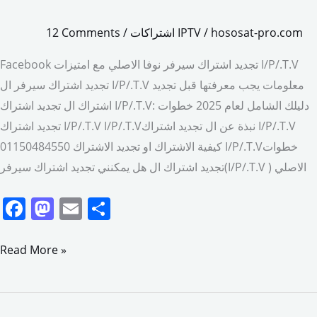
hososat-pro.com
/
اشتراكات IPTV
/
12 Comments
Facebook تجديد اشتراك سيرفر نوفا الاصلي مع امتيزات I/P/.T.V
تجديد اشتراك سيرفر ال I/P/.T.V معلومات يجب معرفتها قبل تجديد
اشتراك ال تجديد اشتراك I/P/.T.V: دليلك الشامل لعام 2025 خطوات
تجديد اشتراك I/P/.T.V I/P/.T.Vنبذة عن ال تجديد اشتراك I/P/.T.V
كيفية الاشتراك او تجديد الاشتراك 01150484550 I/P/.T.Vخطوات
تجديد اشتراك ال هل يمكنني تجديد اشتراك سيرفر(I/P/.T.V ) الاصلي
F
M
E
S
a
a
m
h
c
st
ai
ar
Read More »
e
o
l
e
b
d