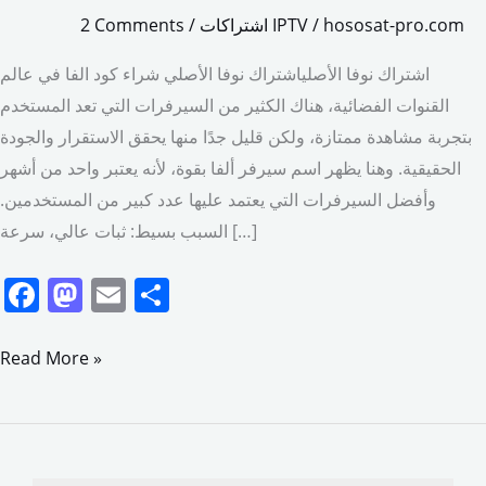
hososat-pro.com
/
اشتراكات IPTV
/
2 Comments
اشتراك نوفا الأصلياشتراك نوفا الأصلي شراء كود الفا في عالم
القنوات الفضائية، هناك الكثير من السيرفرات التي تعد المستخدم
بتجربة مشاهدة ممتازة، ولكن قليل جدًا منها يحقق الاستقرار والجودة
الحقيقية. وهنا يظهر اسم سيرفر ألفا بقوة، لأنه يعتبر واحد من أشهر
وأفضل السيرفرات التي يعتمد عليها عدد كبير من المستخدمين.
السبب بسيط: ثبات عالي، سرعة […]
F
M
E
S
a
a
m
h
c
st
ai
ar
Read More »
e
o
l
e
b
d
o
o