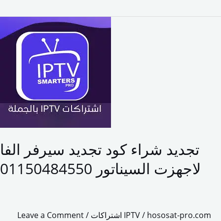
تجديد
شراء
كود
تجديد
سيرفر
الفا
لاجهزت
السيناتور
01150484550
تجديد شراء كود تجديد سيرفر الفا
لاجهزت السيناتور 01150484550
hososat-pro.com
/
اشتراكات IPTV
/
Leave a Comment