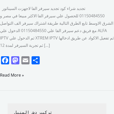
تجديد شراء كود تجديد سيرفر الفا لاجهزت السيناتور
01150484550 للحصول علي سيرفر الفا الاكثر مبيعا في مصر و
الشرق الاوسط تابع الطرق التالية طريقة اشتراك سيرفر الف التواصل
مع فريق دعم سيرفر الفا علي 01150484550 الدخول علي ALFA
IPTV ثم الدخول علي XTREM IPTV ثم تفعيل الاكواد عن طريق ادخالها
ثم تجربة السيرفر لمدة 12 […]
F
M
E
S
a
a
m
h
c
st
ai
ar
Read More »
e
o
l
e
b
d
o
o
o
n
تركيب دش المنيل