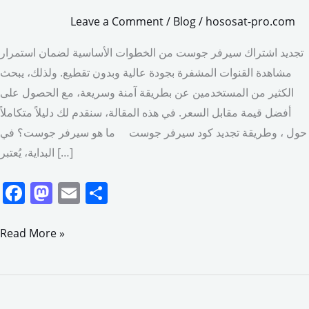
Leave a Comment
/
Blog
/
hososat-pro.com
تجديد اشتراك سيرفر جوست من الخطوات الأساسية لضمان استمرار
مشاهدة القنوات المشفرة بجودة عالية وبدون تقطيع. ولذلك، يبحث
الكثير من المستخدمين عن بطريقة آمنة وسريعة، مع الحصول على
أفضل قيمة مقابل السعر. في هذه المقالة، سنقدم لك دليلاً متكاملاً
حول ، وطريقة تجديد كود سيرفر جوست ما هو سيرفر جوست؟ في
البداية، يُعتبر […]
F
M
E
S
a
a
m
h
c
st
ai
ar
Read More »
e
o
l
e
b
d
o
o