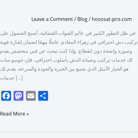
Leave a Comment
/
Blog
/
hososat-pro.com
في ظل التطور الكبير في عالم القنوات الفضائية، أصبح الحصول على
تركيب دش احترافي في زهراء المعادي عاملًا مهمًا لضمان إشارة قوية
وصورة واضحة دون انقطاع. وإذا كنت تبحث عن فني متخصص يقدم
لك خدمات تركيب وصيانة الدش بأسلوب احترافي، فإن حوسو سات
هو الخيار الأمثل الذي يجمع بين الخبرة والجودة والسرعة. نقدم لك
خدمات […]
F
M
E
S
a
a
m
h
c
st
ai
ar
Read More »
e
o
l
e
b
d