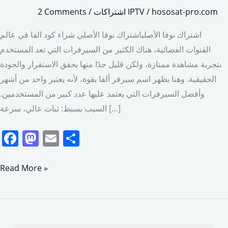
hososat-pro.com
/
اشتراكات IPTV
/
2 Comments
اشتراك نوفا الأصلياشتراك نوفا الأصلي شراء كود الفا في عالم
القنوات الفضائية، هناك الكثير من السيرفرات التي تعد المستخدم
بتجربة مشاهدة ممتازة، ولكن قليل جدًا منها يحقق الاستقرار والجودة
الحقيقية. وهنا يظهر اسم سيرفر ألفا بقوة، لأنه يعتبر واحد من أشهر
وأفضل السيرفرات التي يعتمد عليها عدد كبير من المستخدمين.
السبب بسيط: ثبات عالي، سرعة […]
F
M
E
S
a
a
m
h
c
st
ai
ar
Read More »
e
o
l
e
b
d
o
o