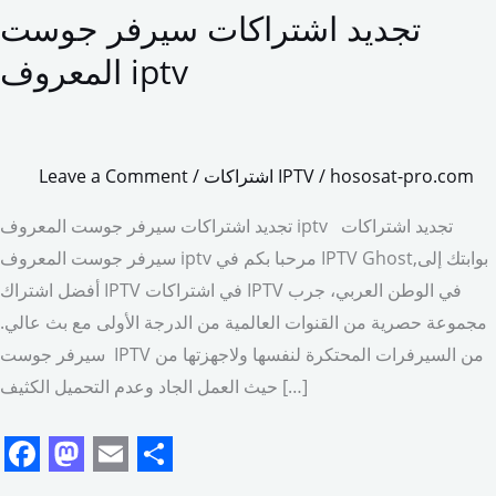
تجديد اشتراكات سيرفر جوست
تجديد
اشتراكات
المعروف iptv
سيرفر
جوست
المعروف
hososat-pro.com
/
اشتراكات IPTV
/
Leave a Comment
iptv
تجديد اشتراكات سيرفر جوست المعروف iptv تجديد اشتراكات
سيرفر جوست المعروف iptv مرحبا بكم في IPTV Ghost,بوابتك إلى
أفضل اشتراك IPTV في اشتراكات IPTV في الوطن العربي، جرب
مجموعة حصرية من القنوات العالمية من الدرجة الأولى مع بث عالي.
سيرفر جوست IPTV من السيرفرات المحتكرة لنفسها ولاجهزتها من
حيث العمل الجاد وعدم التحميل الكثيف […]
F
M
E
S