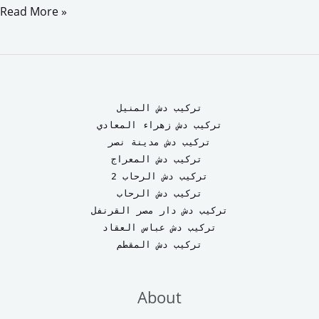
a
a
m
h
Read More »
c
s
a
a
e
t
i
r
b
o
l
e
o
d
تركيب دش المنيل
o
o
تركيب دش زهراء المعادي
تركيب دش مدينة نصر
k
n
تركيب دش المعراج 
تركيب دش الرحاب 2
تركيب دش الرحاب
تركيب دش دار مصر القرنفل
تركيب دش عباس العقاد
تركيب دش المقطم
About