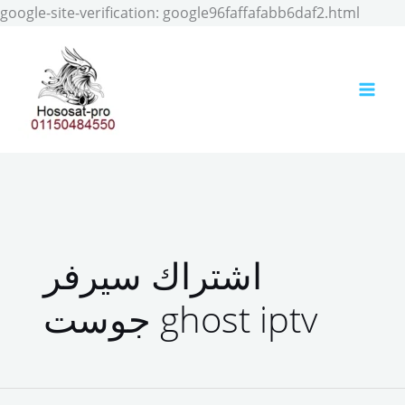
Skip
google-site-verification: google96faffafabb6daf2.html
to
conten
اشتراك سيرفر
جوست ghost iptv