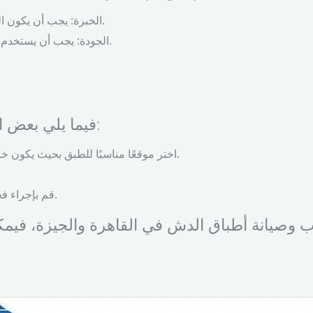
الخبرة: يجب أن يكون الفني ذو خبرة في مجال تركيب وصيانة أطباق الدش.
الجودة: يجب أن يستخدم الفني أحدث المعدات والتقنيات لضمان جودة العمل.
فيما يلي بعض النصائح لتركيب وصيانة أطباق الدش:
اختر موقعًا مناسبًا للطبق بحيث يكون خاليًا من العوائق التي قد تمنع إشارة القنوات الفضائية.
قم بإجراء فحص منتظم للطبق للتأكد من أنه يعمل بشكل صحيح.
وصيانة أطباق الدش في القاهرة والجيزة، فيمك