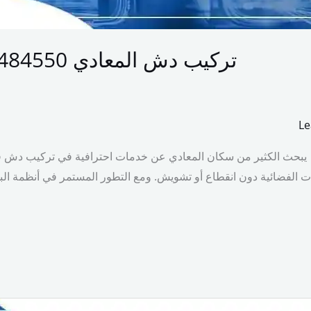
تركيب دش المعادي 01150484550 صيانة دش في زهراء المعادي
Le
انة دش في زهراء المعادي يبحث الكثير من سكان المعادي عن خدمات احترافية ف