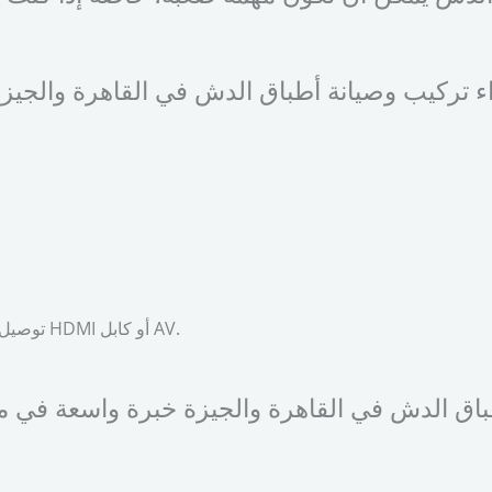
توصيل الريسيفر بأجهزة التلفزيون: يتم ذلك باستخدام كابل HDMI أو كابل AV.
طباق الدش في القاهرة والجيزة خبرة واسعة في 