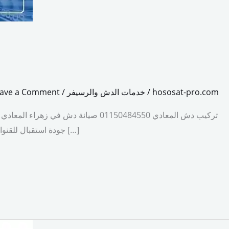
hososat-pro.com
/
خدمات الدش والرسيفر
/
ave a Comment
تركيب دش المعادي 01150484550 صي
جودة استقبال للقنوات الفضائية دون انقطاع أو تشويش. ومع التطور المستمر في أنظمة البث الفضائي أصبحت الحاجة إلى فني متخصص في تركيب دش المعادي […]