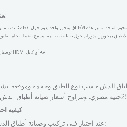
هناك نوعان رئيسيان من أطباق الدش:
توصيل الريسيفر بأجهزة التلفزيون: يتم ذلك باستخدام كابل HDMI أو كابل AV.
طباق الدش حسب نوع الطبق وحجمه وموقعه. بشكل
كيفية اخ
عند اختيار فني تركيب وصيانة أطباق الدش، من المهم مراعاة العوامل التالية: